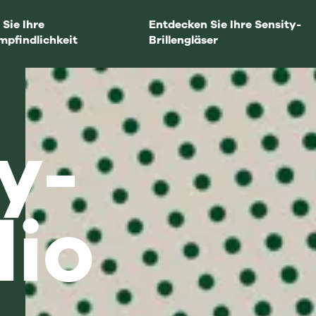
 Sie Ihre
Entdecken Sie Ihre Sensity-
mpfindlichkeit
Brillengläser
y-
lio