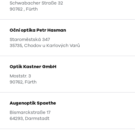
Schwabacher Straße 32
90762 , Fürth
Oční optika Petr Hasman
Staroměstská 347
35735, Chodov u Karlových Varů
Optik Kastner GmbH
Moststr. 3
90762, Fürth
Augenoptik Spaethe
Bismarckstraße 17
64293, Darmstadt