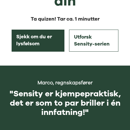
din
Ta quizen! Tar ca. 1 minutter
Sjekk om du er
Utforsk
lysfølsom
Sensity-serien
Marco, regnskapsfører
"Sensity er kjempepraktisk,
det er som to par briller i én
innfatning!"