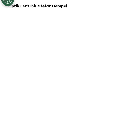
Optik Lenz Inh. Stefan Hempel
Loxstedterstr. 58
18258, Schwaan
BRILLENHAUS Grimmen
Bahnhofstraße 51
18507, Grimmen
Optik duo
Lange Str.11
18507, Grimmen
kuck mal
Markt 9
23774, Heiligenhafen