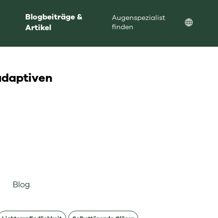
Blogbeiträge &
Augenspezialist
Location
Artikel
finden
adaptiven
Blog