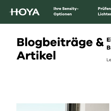
Ihre Sensity-
Prüfen
Optionen
Lichte
Blogbeiträge &
E
B
Artikel
Le