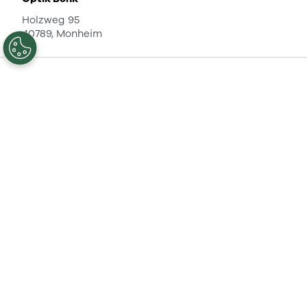
Holzweg 95
40789, Monheim
Optik Eberle & Seyfried
Hauptstr. 73
75196, Remchingen
Optik Kettner
Hauptstrasse 13
7132, Frauenkirchen
Optiker Alexander Podpera
Hauptstraße 2
2232, Deutsch Wagram