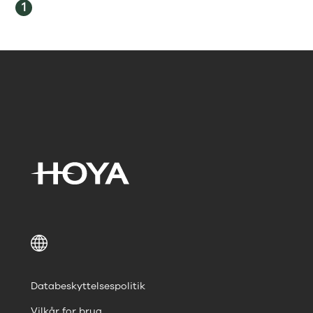
1
Databeskyttelsespolitik
Vilkår for brug