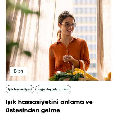
Blog
Işık hassasiyeti
Işığa duyarlı camlar
Işık hassasiyetini anlama ve
üstesinden gelme