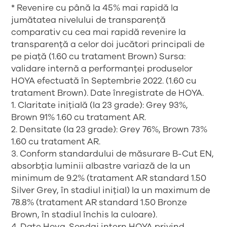
* Revenire cu până la 45% mai rapidă la
jumătatea nivelului de transparență
comparativ cu cea mai rapidă revenire la
transparență a celor doi jucători principali de
pe piață (1.60 cu tratament Brown) Sursa:
validare internă a performanței produselor
HOYA efectuată în Septembrie 2022. (1.60 cu
tratament Brown). Date înregistrate de HOYA.
1. Claritate inițială (la 23 grade): Grey 93%,
Brown 91% 1.60 cu tratament AR.
2. Densitate (la 23 grade): Grey 76%, Brown 73%
1.60 cu tratament AR.
3. Conform standardului de măsurare B-Cut EN,
absorbția luminii albastre variază de la un
minimum de 9.2% (tratament AR standard 1.50
Silver Grey, în stadiul inițial) la un maximum de
78.8% (tratament AR standard 1.50 Bronze
Brown, în stadiul închis la culoare).
4. Date Hoya. Sondaj intern HOYA privind