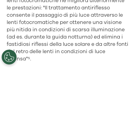
lenti fotocromatiche ne migliora ulteriormente
le prestazioni: "Il trattamento antiriflesso
consente il passaggio di più luce attraverso le
lenti fotocromatiche per ottenere una visione
più nitida in condizioni di scarsa illuminazione
(ad es. durante la guida notturna) ed elimina i
fastidiosi riflessi della luce solare e da altre fonti
dal retro delle lenti in condizioni di luce
intensa"⁵.
Poiché i sintomi e le esigenze variano da
persona a persona, è essenziale mettersi in
contatto con un
ottico
di fiducia per
determinare le lenti fotocromatiche ideali per
ciascun paziente. In qualunque occasione, le
lenti fotocromatiche permettono di godersi la
vita al massimo.