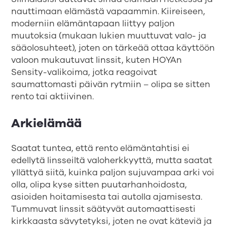
nauttimaan elämästä vapaammin. Kiireiseen,
moderniin elämäntapaan liittyy paljon
muutoksia (mukaan lukien muuttuvat valo- ja
sääolosuhteet), joten on tärkeää ottaa käyttöön
valoon mukautuvat linssit, kuten HOYAn
Sensity-valikoima, jotka reagoivat
saumattomasti päivän rytmiin – olipa se sitten
rento tai aktiivinen.
Arkielämää
Saatat tuntea, että rento elämäntahtisi ei
edellytä linsseiltä valoherkkyyttä, mutta saatat
yllättyä siitä, kuinka paljon sujuvampaa arki voi
olla, olipa kyse sitten puutarhanhoidosta,
asioiden hoitamisesta tai autolla ajamisesta.
Tummuvat linssit säätyvät automaattisesti
kirkkaasta sävytetyksi, joten ne ovat käteviä ja