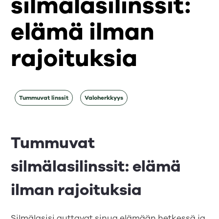
silmälasilinssit:
elämä ilman
rajoituksia
Tummuvat linssit
Valoherkkyys
Tummuvat
silmälasilinssit: elämä
ilman rajoituksia
Silmälasisi auttavat sinua elämään hetkessä ja