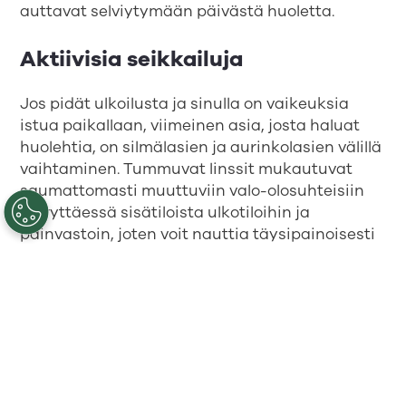
auttavat selviytymään päivästä huoletta.
Aktiivisia seikkailuja
Jos pidät ulkoilusta ja sinulla on vaikeuksia
istua paikallaan, viimeinen asia, josta haluat
huolehtia, on silmälasien ja aurinkolasien välillä
vaihtaminen. Tummuvat linssit mukautuvat
saumattomasti muuttuviin valo-olosuhteisiin
siirryttäessä sisätiloista ulkotiloihin ja
päinvastoin, joten voit nauttia täysipainoisesti
seuraavasta perheen retkeilymatkasta tai
festivaaleista ystäviesi kanssa. Aktiivinen
elämäntapa kutsuu uppoutumaan hetkeen.
Katse tulevaisuuteen
Tummuvien linssien monien etujen lisäksi ne