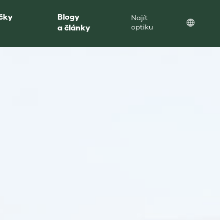
očky
Blogy
Najít
Location
a články
optiku