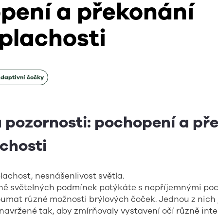
pení a překonání
oplachosti
daptivní čočky
u pozornosti: pochopení a př
chosti
plachost, nesnášenlivost světla.
ně světelných podmínek potýkáte s nepříjemnými poc
koumat různé možnosti brýlových čoček. Jednou z nich 
 navržené tak, aby zmírňovaly vystavení očí různě inte