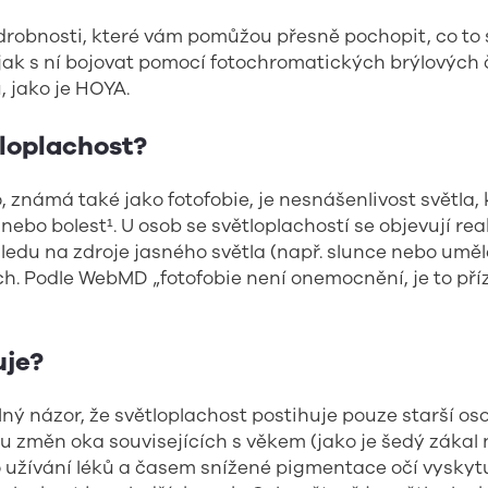
robnosti, které vám pomůžou přesně pochopit, co to s
 jak s ní bojovat pomocí fotochromatických brýlových
 jako je HOYA.
tloplachost?
lo, známá také jako fotofobie, je nesnášenlivost světla
nebo bolest¹. U osob se světloplachostí se objevují rea
ledu na zdroje jasného světla (např. slunce nebo umělé 
ch. Podle WebMD „fotofobie není onemocnění, je to pří
uje?
ý názor, že světloplachost postihuje pouze starší osob
u změn oka souvisejících s věkem (jako je šedý zákal
 užívání léků a časem snížené pigmentace očí vyskytu