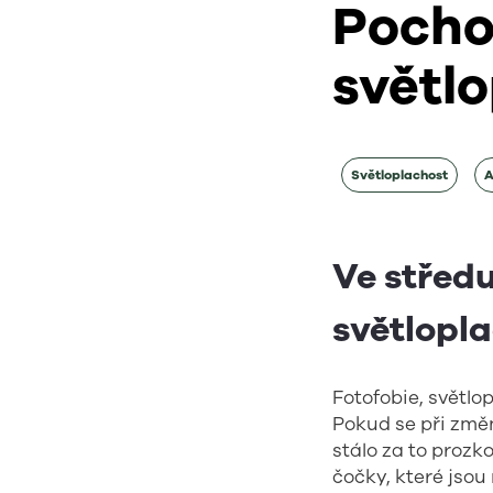
Pocho
světl
Světloplachost
A
Ve střed
světlopla
Fotofobie, světlo
Pokud se při změ
stálo za to proz
čočky, které jsou