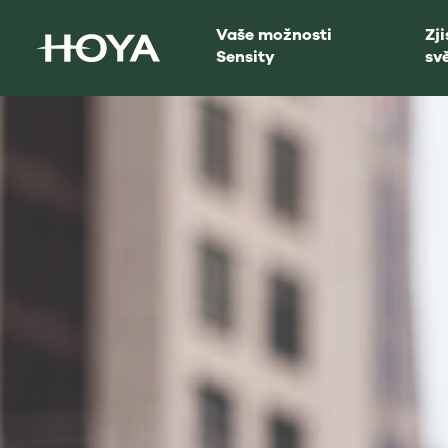
Vaše možnosti
Zji
Sensity
sv