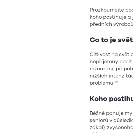
Prozkoumejte pod
koho postihuje a
předních výrobců,
Co to je svě
Citlivost na svět
nepříjemný pocit 
mžourání, při poh
nižších intenzitá
problému.“²
Koho postih
Běžně panuje myln
seniorů v důsledk
zákal), zvýšeného