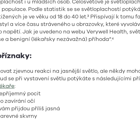
oplachost i u mladších osob. Celosvětově je světloplac
populace. Podle statistik se se světloplachostí potýká 
žených je ve věku od 18 do 40 let.³ Přispívají k tomu fa
 styl a více času stráveného u obrazovky, které vyvoláv
o napětí. Jak je uvedeno na webu Verywell Health, svět
se a benigní (lékařsky nezávažná) příhoda“.⁴
příznaky:
ovat zjevnou reakci na jasnější světlo, ale někdy moh
d se při vystavení světlu potýkáte s následujícími př
lékaře
:
epříjemný pocit
 zavírání očí
vám přijdou příliš jasná
barevné skvrny
ení
idění
 nebo migrény