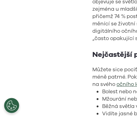
objevuje se světl
zejména u mladší 
přičemž 74 % posti
měnící se životní
digitálního očníh
„často opakující 
Nejčastější 
Můžete sice pociť
méně patrné. Poku
na svého
očního 
Bolest nebo n
Mžourání nebo
Běžná světla 
Vidíte jasné 
Nadměrné slz
Rozmazané v
Bolesti hlavy