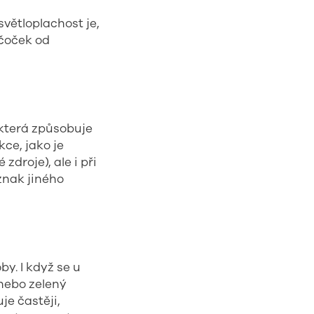
větloplachost je,
 čoček od
, která způsobuje
kce, jako je
zdroje), ale i při
znak jiného
y. I když se u
 nebo zelený
je častěji,