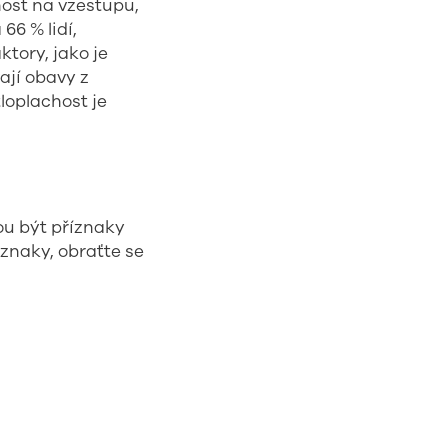
host na vzestupu,
66 % lidí,
ktory, jako je
ají obavy z
loplachost je
ou být příznaky
íznaky, obraťte se