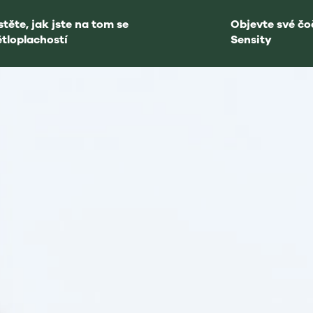
stěte, jak jste na tom se
Objevte své č
ětloplachostí
Sensity